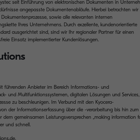
systec seit Einführung von elektronischen Dokumenten in Untern
dürfnisse angepasste Dokumentenabläufe. Hierbei betrachten wir 
Dokumentenprozesse, sowie alle relevanten internen
gskette Ihres Unternehmens. Durch exzellente, kundenorientierte
ard ausgerichtet sind, sind wir Ihr regionaler Partner für einen
gsfreie Einsatz implementierter Kundenlösungen.
utions
it führenden Anbieter im Bereich Informations- und
- und Multifunktionssystemen, digitalen Lösungen und Services,
ozesse zu beschleunigen. Im Verbund mit den Kyocera-
n der Informationserfassung über die -verarbeitung bis hin zum
r dem gemeinsamen Leistungsversprechen „making information fa
er und schnell.
ions.de
.