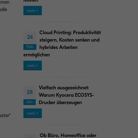
ehmen
alle
mehr
Cloud Printing: Produktivität
24
steigern, Kosten senken und
Feb
hybrides Arbeiten
ermöglichen
mehr
Vielfach ausgezeichnet:
28
Warum Kyocera ECOSYS-
Jan
Drucker überzeugen
mehr
ster“
Ob Büro, Homeoffice oder