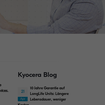
Kyocera Blog
e
10 Jahre Garantie auf
vices.
21
LongLife Units: Längere
Apr
Lebensdauer, weniger
Kosten